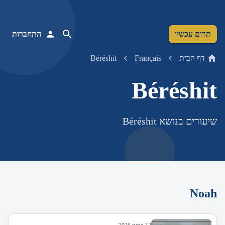
תרום עכשיו
התחברות
דף הבית
Français
Béréshit
Béréshit
שיעורים בנושא Béréshit
Noah