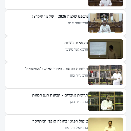
משפט שלמה 2026 - של מי הילד?!
הרב שחר יפרח
הקפאת ביציות
הרב אלעד משען
תרופות בפסח - בירור המושג 'אחשביה'
הרב נריה כהן
תרומת איברים - קביעת רגע המוות
הרב נריה כהן
טיפול רפואי בחולה סופני המתייסר
הרב יואל ביסראור