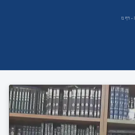
- דף נז