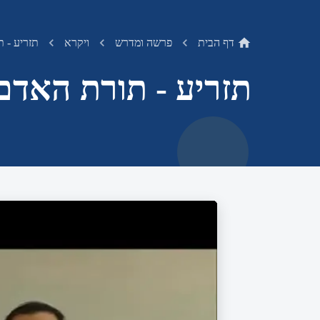
דף הבית
פרשה ומדרש
ויקרא
תזריע - 
תזריע - תורת האד