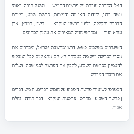
חז״ל. הסדרה עוברת על פרשות החומש — משנה תורה ונאומי
משה רבנו, יסודות האמונה והמצוות, פרשת שמע, ומצוות
הברכה והקללה, בליווי פרשני המקרא — רש״י, רמב״ן, אבן
עזרא ועוד — ומדרשי חז״ל המאירים את עומק הכתובים.
השיעורים משלבים פשט, דרש ומחשבת ישראל, ומבררים את
מסרי הפרשה ויישומה בעבודת ה׳. הם מתאימים לכל המבקש
להעמיק בפרשת השבוע, להכין את הפרשה לפני שבת, ולגלות
את רובדי המדרש.
הצטרפו לשיעורי פרשת השבוע על חומש דברים. חומש דברים
| פרשת השבוע | מדרש | פרשנות המקרא | דבר תורה | נחלת
אבות.