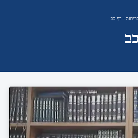
יתות - דף כב
כב