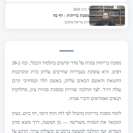
7 ביוני 2026
מסכת כריתות - דף כח
הרב אריאל אלקובי
מסכת כריתות נמנית על סדר קדשים בתלמוד הבבלי, ובה כ-28
דפים. היא עוסקת בעבירות שחייבים עליהן כרת ובקרבנות
החטאת והאשם הבאים עליהן, באשם תלוי ובמחויבי קרבן
עולה ויורד. לצד ההלכה שזורות במסכת סוגיות עיון, מחלוקות
תנאים ואמוראים ודברי אגדה.
לימוד מסכת כריתות מתנהל לפי לוח הדף היומי, דף ביום, בעיון
המבאר את הסוגיה משורשה — מן המשנה, דרך משא ומתן
הגמרא, ועד ההלכה למעשה ברמב״ם ובשולחן ערוך. הדגש על