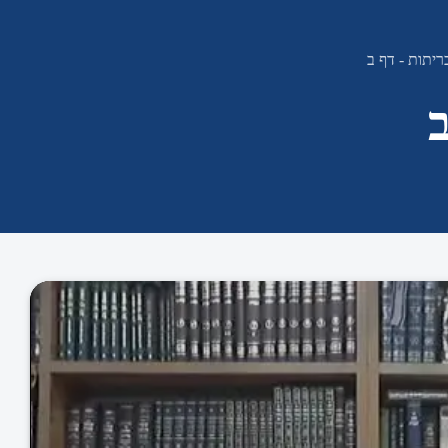
יתות - דף ב