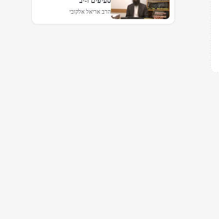
סעיפים ו-יב
הרב אריאל אלקובי