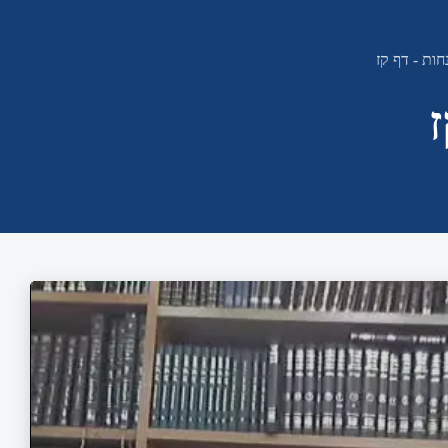
ות - דף קז