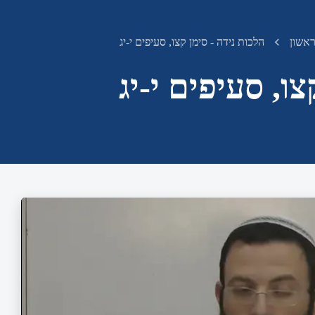
ראשון
הלכות נידה - סימן קצו, סעיפים י-יג
צו, סעיפים י-יג